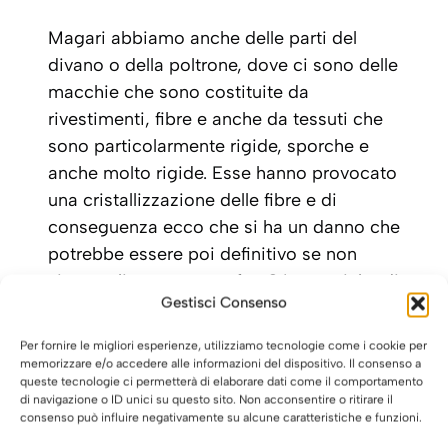
Magari abbiamo anche delle parti del
divano o della poltrone, dove ci sono delle
macchie che sono costituite da
rivestimenti, fibre e anche da tessuti che
sono particolarmente rigide, sporche e
anche molto rigide. Esse hanno provocato
una cristallizzazione delle fibre e di
conseguenza ecco che si ha un danno che
potrebbe essere poi definitivo se non
viene pulita, ma come fare? Le tecniche di
Gestisci Consenso
igienizzazione sono in grado di consentire
uno scioglimento dello sporco in modo da
Per fornire le migliori esperienze, utilizziamo tecnologie come i cookie per
ravvivare le fibre, ma è necessario
memorizzare e/o accedere alle informazioni del dispositivo. Il consenso a
queste tecnologie ci permetterà di elaborare dati come il comportamento
calcolare quale sia la qualità dello sporco
di navigazione o ID unici su questo sito. Non acconsentire o ritirare il
che è presente in queste fibre e anche di
consenso può influire negativamente su alcune caratteristiche e funzioni.
valutare l’età della fibra.